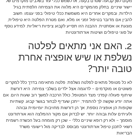
מקום לשן קבועה שטרם בקעה, או לשמש ככלי עזר בשלבים מוקדמים של
יישור שיניים. בחלק מהמקרים היא מלווה את הצמיחה הלסתית בגיל
הילדות, ובמקרים אחרים היא משמשת ככלי טיפולי בפני עצמו. חשוב
להבין אם מדובר בטיפול זמני או מלא, ואם מטרת הפלטה היא טיפולית,
מונעת או אסתטית. ההבנה הזו תסייע לקבוע ציפיות ריאליות. למידע נוסף
על סוגי טיפולים ושיטות אורתודונטיות
2. האם אני מתאים לפלטה
נשלפת או שיש אופציה אחרת
טובה יותר?
לא כל מטופל מתאים לפלטה נשלפת. פלטה מתאימה בדרך כלל למקרים
פשוטים או מוקדמים – לדוגמה אצל ילדים בשלבי צמיחה. היא דורשת
שיתוף פעולה קפדני מצד המטופל, כולל הרכבה למשך רוב שעות היום. אם
אתה יודע שקשה לך להתמיד, ייתכן שעדיף לבחור בגשר קבוע. קשתיות
שקופות הן אופציה נוספת, אך הן דורשות מחויבות יומיומית גבוהה
ולעיתים עלות גבוהה יותר. יש לבדוק אם מקור ההמלצה הוא אורתודונט
מוסמך – ולא רק רופא שיניים כללי – שכן רק מומחה בעל הכשרה רשמית
רשאי לתכנן טיפול אורתודונטי מבוסס. לבדיקה מול רישומי משרד
הבריאות