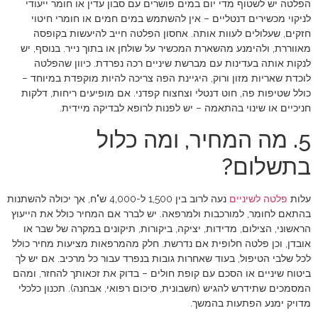
הפלטה יש לשטוף מדי יום במים פושרים עם סבון עדין או חומר ייעודי
לניקוי מכשירים דנטליים – אין להשתמש במים חמים או חומרי חיטוי
חזקים, שעלולים לעוות אותה. אחסון הפלטה חייב להיעשות בקופסה
מאווררת, ולהימנע מהשארת המכשיר על שולחן או בתוך נייר. בנוסף, יש
לנקות אותה בעדינות עם מברשת שיניים רכה נפרדת. כיוון שהפלטה
לוכדת שאריות מזון ורוק, היגיינת הפה צריכה להיות מוקפדת במיוחד –
כולל שטיפות פה, חוט דנטלי וצחצוח קפדני. אם מופיעים ריחות, דלקות
חניכיים או שינוי בהתאמה – יש לפנות לרופא לבדיקה מיידית.
5. מה המחיר, ומה כלול
בתשלום?
עלות
פלטה לשיניים
נעה לרוב בין 1,500 ל-4,000 ש"ח, אך יכולה להשתנות
בהתאם לחומר, למורכבות ולמרפאה. יש לברר אם המחיר כולל את הייעוץ
הראשוני, הצילום, מדידות, יציקה, ביקורות, תיקונים במקרה של שבר או
אובדן, וכן פלטה חלופית אם נדרשת. חלק מהמרפאות מציעות מחיר כולל
לכל שלבי הטיפול, בעוד שאחרות גובות בנפרד עבור כל מרכיב. אם יש לך
ביטוח שיניים או הסכם עם קופת חולים – בדוק את זכאותך להחזר, ומהם
המסמכים שתידרש להגיש (חשבונית, סיכום רפואי, אבחנה). תכנון כלכלי
מדויק ימנע הפתעות בהמשך.