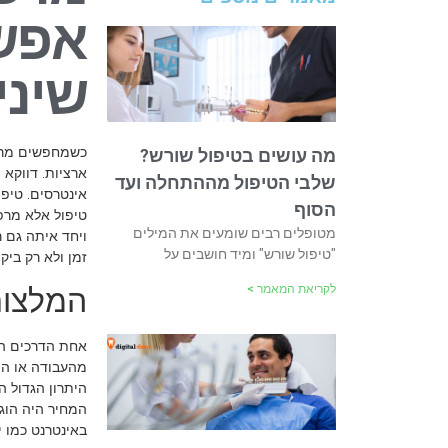
אפשר
שיני
כשמחפשים מרפא
מה עושים בטיפול שורש?
ארציות. דווקא
שלבי הטיפול מההתחלה ועד
אינטרסים. טיפו
הסוף
טיפול אלא מרפ
מטופלים רבים שומעים את המילים
ויחד איתה גם 
"טיפול שורש" ומיד חושבים על
זמן ולא רק ביק
לקריאת המאמר >
המלצות
אחת הדרכים ה
מהעבודה או הור
היתרון הגדול 
המחיר היה הוג
באינטרנט כמו י