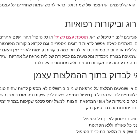
ן הוא שלפעמים יש הצפה של שמות ולכן כדאי לחפש שמות שחוזרים על עצמם ש
וג וביקורות רפואיות
ניינים לעבור טיפול שורש,
תוספת עצם לשתל
או כל טיפול אחר, ישנם אתרי
ים. באתרים כאלה אפשר לראות דירוגים מספריים וגם לקרוא ביקורות מפורט
לילית או חיובית במיוחד. כדאי לבדוק כמה ביקורות קיימות לאורך זמן והא
שמגיבה בצורה מכבדת ומקצועית גם לביקורת שלילית מראה על אחריות ושירות
ת המידע הזה עם מקורות נוספים ולא מסתמכים עליו לבד.
 לבדוק בתוך ההמלצות עצמן
ם או שומעים המלצה על מרפאת שיניים בירושלים לא מספיק לדעת שהיה טוב 
לוונטיים לנו. יש הבדל בין טיפול סתימה פשוט לבין שיקום פה מורכב ולכן חש
לרוב מעידות על אופי המרפאה והצוות. למשל יחס סבלני שקיפות במחיר זמינ
ם יתרונות זה כבר סימן חזק.
חושת ביטחון לאורך כל הטיפול
ני כל פעולה וללא הפתעות
ם ושקיפות מלאה בתוכנית הטיפול