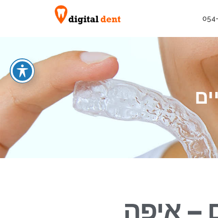
054
ים
 – איפה