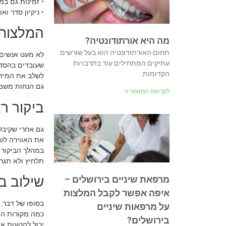
• זמינות גם במ
• ניקיון סדר וא
המלצות 
מה היא אורתודונטיה?
תחום האורתודונטיה הוא בעל שורשים
לא מעט אנשים 
עתיקים המתחילים עוד בתרבויות
שעובדים בהסדר
הקדומות.
לשלב את המידע
גם הנחות משמעו
לקריאת המאמר >
ביקור ר
גם אחרי שקיבלנ
את האווירה לש
במהלך הביקור 
תלחיץ ולא תגרו
שילוב ב
מרפאת שיניים בירושלים –
איפה אפשר לקבל המלצות
בסופו של דבר,
על מרפאות שיניים
כמה מקורות המ
בירושלים?
יכול להטעות אב