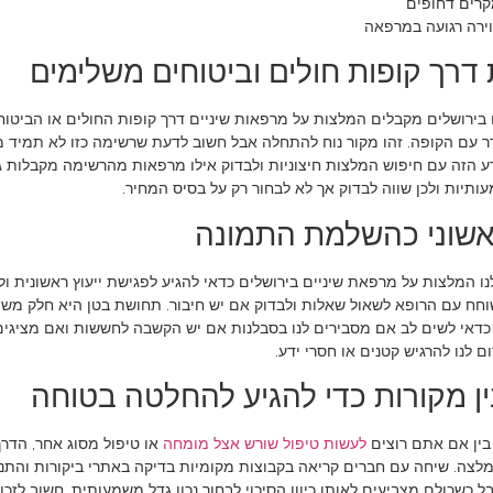
קרים דחופים
ווירה רגועה במרפאה
דרך קופות חולים וביטוחים משלימים
בירושלים מקבלים המלצות על מרפאות שיניים דרך קופות החולים או הביטוח
 עם הקופה. זהו מקור נוח להתחלה אבל חשוב לדעת שרשימה כזו לא תמיד 
 הזה עם חיפוש המלצות חיצוניות ולבדוק אילו מרפאות מהרשימה מקבלות גם
תיות ולכן שווה לבדוק אך לא לבחור רק על בסיס המחיר.
אשוני כהשלמת התמונה
ו המלצות על מרפאת שיניים בירושלים כדאי להגיע לפגישת ייעוץ ראשונית ול
וחח עם הרופא לשאול שאלות ולבדוק אם יש חיבור. תחושת בטן היא חלק מש
כדאי לשים לב אם מסבירים לנו בסבלנות אם יש הקשבה לחששות ואם מציגים
ם לנו להרגיש קטנים או חסרי ידע.
ין מקורות כדי להגיע להחלטה בטוחה
 בין אם אתם רוצים
לעשות טיפול שורש אצל מומחה
או טיפול מסוג אחר, הדרך
לצה. שיחה עם חברים קריאה בקבוצות מקומיות בדיקה באתרי ביקורות והתנסו
ל כשכולם מצביעים לאותו כיוון הסיכוי לבחור נכון גדל משמעותית. חשוב ל