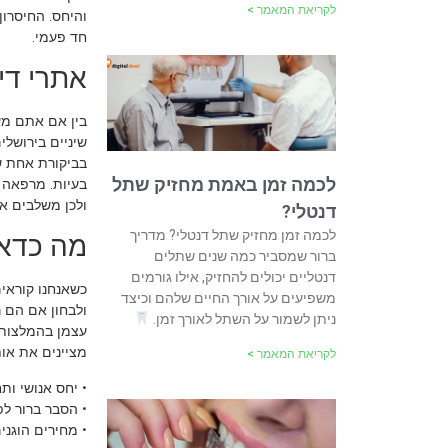
לקריאת המאמר >
והיחס. החיסרו
חד פעמי.
אתרי דיר
בין אם אתם מעו
שיניים בירושל
בביקורת אחת ש
לכמה זמן באמת מחזיק שתל
בעיות. מרפאה 
ולכן משלבים א
דנטלי?
לכמה זמן מחזיק שתל דנטלי? מדריך
מה כדאי
ברור שמסביר כמה שנים שתלים
דנטליים יכולים להחזיק, אילו גורמים
כשאנחנו קוראי
משפיעים על אורך החיים שלהם וכיצד
ולבחון אם הם ר
ניתן לשמור על השתל לאורך זמן.
עצמן בהמלצות 
מציינים את אות
לקריאת המאמר >
• יחס אנושי ות
• הסבר ברור לפ
• מחירים הוגני