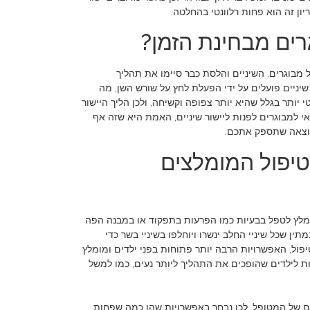
יון זה הוא פחות רלוונטי בהחלטה.
גרים מבחינת הזמן?
מבוגרים, השיניים והלסת כבר סיימו את תהליך
יניים פועלים על ידי הפעלת לחץ על שורש השן, מה
 יותר בגלל שהיא יותר צפופה וקשיחה, ולכן הליך היישור
דאי למבוגרים לפנות ליישור שיניים, האמת היא שזה אף
תוצאה שתספק אתכם.
טיפול המומלצים
 בילדים, מומלץ להתחיל בטיפול בעיות שיניים כבר מגילאים צעירים. החל מגיל 7 מומלץ לטפל בבעיות כמו הפרעות בתפקוד או במבנה הפה
תין שכל שיניי החלב ינשרו ויוחלפו בשיניי בשר כדי
ישור שיניים מתחיל בדרך כלל בגילאי 11-12. מבחנית סוג הטיפול, האפשרויות הרבה יותר פתוחות בפני ילדים ומומלץ
נות לילדים שהופכים את התהליך ליותר נעים, כמו למשל
ם של המטופל. לכן נבחר באפשרויות שהן כמה שפחות