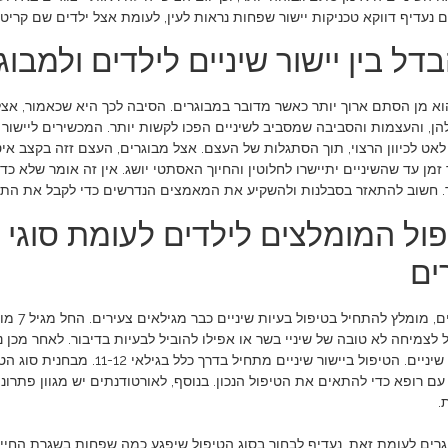
ם נעדיף דווקא טכניקות יישור שפחות נראות לעין, לעומת אצל ילדים שם קריטר
ל בין יישור שיניים לילדים ולמבו
א מן הסתם ארוך יותר כאשר מדובר במבוגרים. הסיבה לכך היא שכאמור, אצל 
, והעצמות והסביבה שמסביב לשיניים הפכו לקשות יותר. המכשירים ליישור ש
לאט לכיוון הרצוי, תוך הסתגלות של העצם. אצל מבוגרים, העצם זזה בקצב איטי
 זמן עד שהשיניים יתיישרו לחלוטין והחיוך האסתטי יושג. אין זה אומר שלא כ
 חשוב להתאזר בסבלנות ולהשקיע את המאמצים הנדרשים כדי לקבל את ה
פול המומלצים לילדים לעומת סוגי 
ים
כשמדובר
 לצמיחה לא טובה של שיניי בשר או אפילו להוביל לבעיות בדיבור. לאחר מכן נמ
להתחיל ביישור שיניים. הטיפול בי
עם רופא כדי להתאים את הטיפול הנכון. בנוסף, לאורטודנתים יש מגוון פתרו
.
רים לעומת זאת, נעדיף לבחור בסוג הטיפול שיפגע כמה שפחות בשגרת החיי