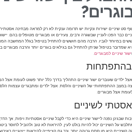
וגרים?
ף סט שיניים ישירות ונקיות יש תרומה ענקית לא רק למראה מבחינה אסטתית,
יניים כבר הפכו לעניין שבשגרה ורבים, צעירים או מבוגרים מטופלים בהם. יישור
שים במיוחד לגביו. הרבה מהם חוששים להתחיל בטיפול בגלל המחשבה המוט
 שמדובר בטיפול שניתן להתחיל גם בגילאים בוגרים יותר והרבה מבוגרים בו
ישור שיניים למבוגרים
.
 בהתפתחות
אצל ילדים שעוברים ישור שיניים התהליך בדרך כלל יותר פשוט לעומת אצל המב
צה במצב ההתפתחותי של השיניים והלסת. אצל ילדים ומתבגרים עצמות הלסת
 לעומת אצל מבוגרים.
סטתי לשיניים
ות שבגינן נפנה ליישור שיניים היא כדי לקבל שיניים אסטתיות ויפות, אך הדרך
בש על השיניים יכול להיות בולט לעין, להיראות לא טוב ולהוביל לחוסר ביטחו
השיניים היא מן סתם גבוהה יותר, וכך גם הציפייה להיראות ייצוגיים באירועי