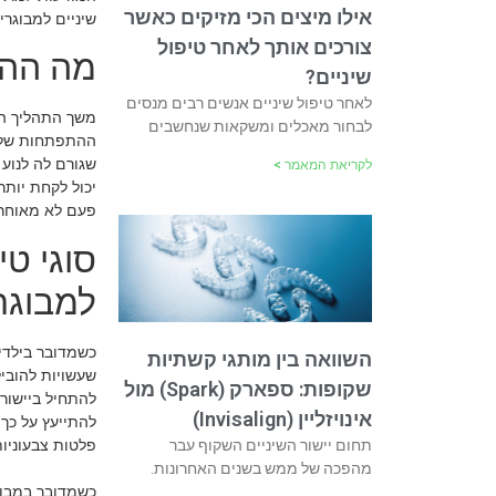
אילו מיצים הכי מזיקים כאשר
שיניים למבוגרי
צורכים אותך לאחר טיפול
מה ההבד
שיניים?
לאחר טיפול שיניים אנשים רבים מנסים
משך התהליך הו
לבחור מאכלים ומשקאות שנחשבים
ההתפתחות שלהן
שגורם לה לנוע 
לקריאת המאמר >
יכול לקחת יותר
פעם לא מאוחר.
סוגי טי
למבוגר
השוואה בין מותגי קשתיות
שעשויות להוביל
שקופות: ספארק (Spark) מול
אינויזליין (Invisalign)
להתייעץ על כך 
תחום יישור השיניים השקוף עבר
פלטות צבעוניות
מהפכה של ממש בשנים האחרונות.
כשמדובר במבוג