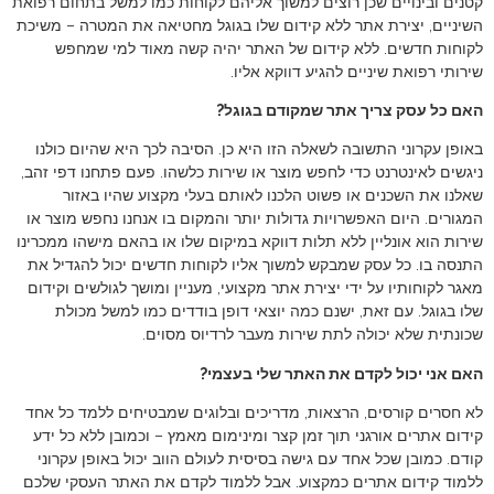
קטנים ובינויים שכן רוצים למשוך אליהם לקוחות כמו למשל בתחום רפואת
השיניים, יצירת אתר ללא קידום שלו בגוגל מחטיאה את המטרה – משיכת
לקוחות חדשים. ללא קידום של האתר יהיה קשה מאוד למי שמחפש
שירותי רפואת שיניים להגיע דווקא אליו.
האם כל עסק צריך אתר שמקודם בגוגל?
באופן עקרוני התשובה לשאלה הזו היא כן. הסיבה לכך היא שהיום כולנו
ניגשים לאינטרנט כדי לחפש מוצר או שירות כלשהו. פעם פתחנו דפי זהב,
שאלנו את השכנים או פשוט הלכנו לאותם בעלי מקצוע שהיו באזור
המגורים. היום האפשרויות גדולות יותר והמקום בו אנחנו נחפש מוצר או
שירות הוא אונליין ללא תלות דווקא במיקום שלו או בהאם מישהו ממכרינו
התנסה בו. כל עסק שמבקש למשוך אליו לקוחות חדשים יכול להגדיל את
מאגר לקוחותיו על ידי יצירת אתר מקצועי, מעניין ומושך לגולשים וקידום
שלו בגוגל. עם זאת, ישנם כמה יוצאי דופן בודדים כמו למשל מכולת
שכונתית שלא יכולה לתת שירות מעבר לרדיוס מסוים.
האם אני יכול לקדם את האתר שלי בעצמי?
לא חסרים קורסים, הרצאות, מדריכים ובלוגים שמבטיחים ללמד כל אחד
קידום אתרים אורגני תוך זמן קצר ומינימום מאמץ – וכמובן ללא כל ידע
קודם. כמובן שכל אחד עם גישה בסיסית לעולם הווב יכול באופן עקרוני
ללמוד קידום אתרים כמקצוע. אבל ללמוד לקדם את האתר העסקי שלכם