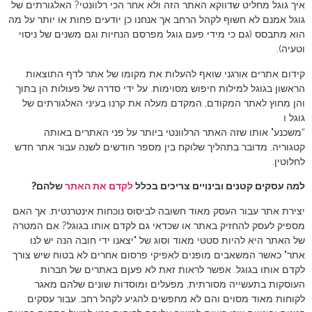
איך גוגל מחליט שדווקא האתר הזה ולא אחר הכי רלוונטי? האלגורתים של
גוגל אמנם לא חשוף לקהל הרחב אך אנחנו כן יודעים פחות או יותר על מה
הוא מתבסס (גם כי מידי פעם גוגל מפרסם הנחיות וגם משנים של ניסוי
וטעיה).
קידום אתרים אורגני שואף להעלות את מקומו של אתר לדף התוצאות
הראשון בגוגל למילות חיפוש מסוימות. על ידי סדרה של פעולות הן בתוך
והן מחוץ לאתר המקודם, המקדם מעלה את קרנו בעיני האלגורתים של
גוגל ו
“משכנע" אותו שזה האתר הרלוונטי ביותר על פני האתרים באותה
קטגוריה. מדובר בתהליך שלוקח בין מספר חודשים לשנה עבור אתר חדש
לחלוטין.
למה עסקים קטנים ובינויים צריכים בכלל
לקדם את האתר
שלהם?
יצירת אתר עבור העסק מאוד חשובה לביסוס נוכחות אינטרנטית. אך האם
מספיק לעסק להחזיק באתר או שכדאי גם לקדם אותו בגוגל? אם המטרה
של האתר היא להיות סטטי מאוד וסוג של "יצאנו ידי חובה הנה יש לנו
אתר" כאשר המשאבים מופנים לאפיקי פרסום אחרים לא בטוח שיש צורך
לקדם אותו בגוגל. אפשר לראות זאת לא פעןם באתרים של חברות
העוסקות בתעשייה מסורתית, מפעלים ומוסדות שונים שלהם מאגר
לקוחות מאוד מסוים והם לא מחפשים להגיע לקהל רחב. עבור עסקים