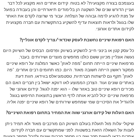
בעצמכם בצורה מקצועית? לא בטוח. קידום אתרים הוא מקצוע לכל דבר
ועניין הדורש שנים של השקעה הן בלימודים תיאורתיים והן בעבודה בפועל
על מנת להגיע לרמה גבוהה של הצלחה. עבור מי שרוצה לקדם את האתר
שלו בגוגל ולראות תוצאות עדיף להשקיע בהתקשרות עם חברה מקצועית
לקידום אתרים אורגני.
האם רפואת שיניים נחשבת לעסק שכדאי/צריך לקדם אונליין?
כל עסק קטן או בינוני חייב להשקיע בשיווק ופרסום. הבסיס של השיווק היום
נעשה אונליין מכיוון ששם כולנו מחפשים מוצרים ושירותים. בעבר,
מרפואת שיניים הייתה תחום "מפה לאוזן" כאשר המלצה על רופא שיניים
ממקור ראשון הייתה חשובה מאוד. היום, כמו תחומים רבים אחרים, “פה
לאוזן" תקף גם לרשתות חברתיות, טסטמוניאלס בווידאו, חוות דעת
באתרים שונים ועוד. הצרכן הממוצע לאו דווקא ישאל בין חברים האם הם
מכירים רופא שיניים טוב באזור שלו – הוא יפנה לגוגל. קידום אורגני של
מרפאת שיניים יכול להביא אותה לדף הראשון בתוצאות החיפוש בגוגל
ולהגדיל את הסיכויים שמי שמחפש שירותים של רופא שיניים יפנה אליה.
האם העלות של קידום אורגני שווה את המחיר בתחום רפואת השיניים?
שיקולי עלות מול תועלת בעולם השיווק הם מורכבים מאוד ולא תמיד ניתן
לענות על השאלה הזאת בפשטות. לפני שמתקשרים עם חברה לקידום
אתרים כדאי לעשות סקר שוק בין מספר חברות שונות ולקבל מספר הצעות