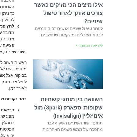
המעטה. ל
אילו מיצים הכי מזיקים כאשר
האחרונו
צורכים אותך לאחר טיפול
כך ניתן 
להחליף 
שיניים?
לחץ פנימ
לאחר טיפול שיניים אנשים רבים מנסים
מדובר על
לבחור מאכלים ומשקאות שנחשבים
מדובר בת
פציעה של
לקריאת המאמר >
יישור שיניים, 
ראשית חשוב לצי
מטופל. יש כאל
בביקור אצל או
לנצל את הזמן 
לאורך זמן.
השוואה בין מותגי קשתיות
כמה נקודות ש
שקופות: ספארק (Spark) מול
בריאות 
אינויזליין (Invisalign)
מונע שימ
בתהליך. 
תחום יישור השיניים השקוף עבר
הפלטות ו
מהפכה של ממש בשנים האחרונות.
יבוא על 