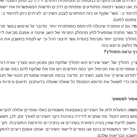
עיתים אנחנו נתקלים במטופלים ומטופלות החווים ירידה בביטחון העצמי שלה
ת, אנו כאנשי רפואה מתוודעים ומפתחים דרכים חדשות המאפשרות את יישור
להיעזר ב- 'גשר' שקוף או כזה המתאים לצבע השיניים. לעיתים ניתן להיעזר ב- 
מפעם לפעם.
י:
גם זו אופציה שיכולה להיתפס כאסתטית יותר. מדובר על שימוש בגשר פנימי,
 גשר מתכת שמפעיל לחץ מהחלק הפנימי של השן. שיטה זו אמנם מביאה ליישור 
הליך מורכב יותר מטיפול בעזרת גשר חיצוני רגיל וכי יש לקחת בחשבון את ה
 הלשון וכיוצא בזה.
איך נראה התהליך?
ין, תהליך של יישור שיניים הוא תהליך שלוקח זמן ומכאן הוא מצריך אורח רו
ו שמסיימים את הטיפול תוך כמה חודשים ויש את אלו שלוקח להם כמה שנים ל
רתודנט שיעריך את מצב השיניים. מדובר בכמה פגישות שמטרתן הכנה של תכני
הזה כדי לשאול את הרופא המטפל כל שאלה שעולה בדעתכם. תיאום ציפיות מ
אסור לפספס:
הפה:
הפעלת לחץ על השיניים באמצעות משטחים כאלו ואחרים עלולה להביא ל
וש בחוט דנטלי מה שמביא לירידה באיכות ניקוי השיניים לאורך זמן. לכן, חשו
חשוב לדעת שאין בעיה רפואית בשיניים או בחניכיים הדורשת התערבות. תוך כ
כל יתר המשטחים בהם אנו נעזרים ליישור השיניים. אנחנו אמנם רוצים להפוך
חשבון הבריאות שלכם.