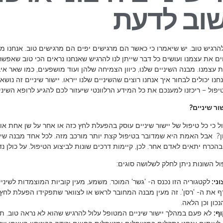
וב לדעת
הרגיש טוב. יש שיאמרו כי כאשר הם מרגישים יפים הם מרגישים טוב. אנחנו 
 את עצמנו ועושים כל דבר שייתן לנו להרגיש שאנחנו נראים הכי טוב שאפש
 עצמנו. מבנה השיניים שלנו, כיוון הצמיחה שלהן ועוד מושפעים, כמו שאר איבר
חנו יכולים לבחור איך אנחנו רוצים שהשיניים שלנו ייראו. יישור שיניים זה נו
פול – ריכזנו למענכם את כל המידע הרלוונטי שיעזור לכם להגיע לרופא השיני
ור שיניים?
ול כי כל טיפול של יישור שיניים עוסק בהפעלת לחץ כזה או אחר על שן אחת או 
? אבל האמת היא שמדובר בטיפול קצת יותר מורכב מזה. לכל אחד מבנה שיניי
כרח יתאים לאדם אחר. לכן, קיימות דרכים שונות לביצוע הטיפול. על כולן נ
ל השונות ניתן לחלק לשלושה סוגים:
ני:
לקטגוריה הזו נכנס ה- 'גשר' המוכר. משמע, מעין קוביות המוצמדות לשיניי
ף את ה- 'רסן'. זה מעין מבנה המחובר לראש או לצוואר שתפקידו הפעלת לח
כון וכן הלאה.
ף:
לא פעם במהלך יישור שיניים המטופל עלול להרגיש שהוא לא נראה טוב. 