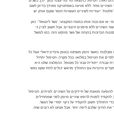
ם לאורך הטיפול כתוצאה מדימוי עצמי נמוך. לכן, בשנים
 השיניים מחד, ללא פגיעה באסתטיקה מאידך.בדיוק לשם
'פלטות' ייעודיות לשיניים העשויות חומר שקוף אותן יש
 או אם נכנה אותו במונח המקצועי: 'גשר לינגואלי'. כאן
השיניים ללא סימנים חיצוניים, אבל חשוב לציין כי
סכנות הכרוכות בהנחה של גשר מהסוג הזה. כמו למשל:
ח וסבלנות. כאשר הזמן משתנה באופן אינדיבידואלי אצל כל
סיים את הטיפול במלואו. בכל מקרה, הטיפול יתחיל
ת עבודה ייחודית עבור כל מטופל. ההמלצה שלנו היא
קדים והיכרות עם התהליך מראש יכולים לתת שקט נפשי
הופעה מואצת של חיידקים על השיניים. לעיתים, הטיפול
ב להקפיד לפנות לרופא שיניים מיומן לפני שמתחילים
די התהליך חשוב להקפיד על ניקוי יסודי של הגשר,
 את החיוך שלכם ליפה יותר. אבל אנחנו לא רוצים שזה