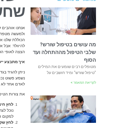
שחש
אנחנו אוהבים ל
ולמעשה מטפחים
הכוללת שלנו את
מה עושים בטיפול שורש?
להיוולד. אבל אנ
שלבי הטיפול מההתחלה ועד
הצצה לאופי הטי
הסוף
איך מתבצע ייש
מטופלים רבים שומעים את המילים
ניתן להגיד בגד
"טיפול שורש" ומיד חושבים על
נשמע פשוט נכון
לקריאת המאמר >
לאדם אחד לא בה
את צורות הטיפו
לחץ חיצו
נוכל לצר
למקום הנ
לחץ שקו